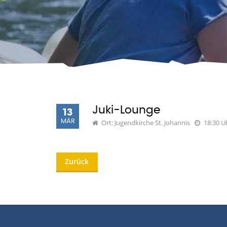
Juki-Lounge
13
MÄR
Ort: Jugendkirche St. Johannis
18:30 U
Zurück