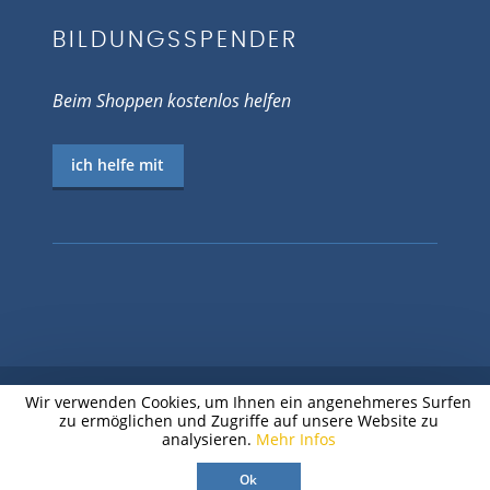
BILDUNGSSPENDER
Beim Shoppen kostenlos helfen
ich helfe mit
Wir verwenden Cookies, um Ihnen ein angenehmeres Surfen
zu ermöglichen und Zugriffe auf unsere Website zu
© 2026 EV.-LUTH. JUGENDPFARRAMT
analysieren.
Mehr Infos
CHEMNITZ
Ok