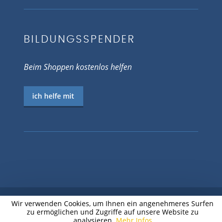
BILDUNGSSPENDER
Beim Shoppen kostenlos helfen
ich helfe mit
Wir verwenden Cookies, um Ihnen ein angenehmeres Surfen
zu ermöglichen und Zugriffe auf unsere Website zu
© 2026 EV.-LUTH. JUGENDPFARRAMT
analysieren.
Mehr Infos